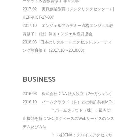
ーゲット広告教育修了|非常大学
2017.02
実戦創業教育（メンタリングセンター）|
KEF-KICT-17-007
2017.10
エンジェルアカデミー適格エンジェル教
育修了| （社）韓国エンジェル投資協会
2018.03 日本のリクルートエクセルドルレーティ
ング教育修了（2017.10〜2018.03）
BUSINESS
2016.06
株式会社 CNA 法人設立（2千万ウォン）
2016.10
パームクラウド（株）との特許共有MOU
* パームクラウド（株）：最も防
止機能を持つNFCタグベースのWebサービスのシス
テム及び方法
* （株)CNA：デバイスアクセスサ