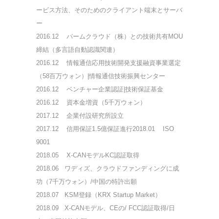
ービス方法、そのためのクライアント端末とサーバ
ー
2016.12
パームクラウド（株）との技術共有MOU
締結（多言語自動認識関連）
2016.12
情報通信応用技術開発支援融資事業選定
（58百万ウォン）|情報通信技術振興センター
2016.12
ベンチャー企業認証|技術保証基金
2016.12
資本金増資（5千万ウォン）
2017.12
企業付設研究所設立
2017.12
信用保証1.5億保証進行
2018.01
ISO
9001
2018.05 X-CANモデルKC認証取得
2018.06 ワディズ、クラウドファンディングに成
功（7千万ウォン）/中国の特許出願
2018.07 KSM登録（KRX Startup Market）
2018.09 X-CANモデル、CEの/ FCC認証取得/日