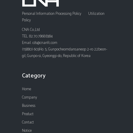
Personal Information Processing Policy
Utilization
Policy
CNA Co.,Ltd
TEL. 82.70.7868.8384
Email. cds@cnanfc.com
(15880) 603Ho. 5, Gunpocheomdansaneop 2-ro 22beon-
gil, Gunpo-si, Gyeonggi-do, Republic of Korea
Category
Home
Company
Business
Product
Contact
Notice