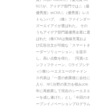
RGTが、アイデア部門では△（最
優秀賞）㈱CNA△（優秀賞）レス
トらンハブ、（株）ファインダー
ズーエイアイが選ばれた。 その
うちアイデア部門最優秀企業に選
ばれた（株)CNAは無線充電およ
び広告注文が可能な「スマートオ
ーダーソリューション」を提示
し、高い点数を得た。 [写真=エ
ンフィフティーン、CJライブシテ
ィ] (株)シーエヌエーのチャ·ドン
ス代表は「一度の創業後に会社に
入り、NFC分野の実力を積み2016
年に再創業して現在のシーエヌエ
ーを成し遂げた」とし「今回のオ
ープンイノベーションプログラム