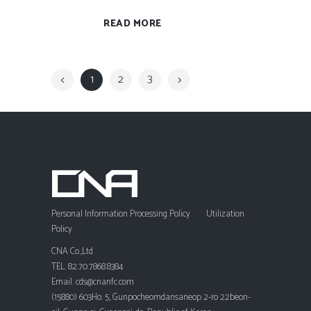
READ MORE
1
2
3
Personal Information Processing Policy
Utilization
Policy
CNA Co.,Ltd
TEL. 82.70.7868.8384
Email. cds@cnanfc.com
(15880) 603Ho. 5, Gunpocheomdansaneop 2-ro 22beon-