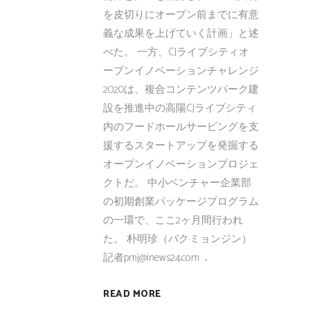
を皮切りにオープン前までに有意
義な成果を上げていく計画」と述
べた。 一方、CJライブシティオ
ープンイノベーションチャレンジ
2020は、複合コンテンツパーク建
設を推進中の高陽CJライブシティ
内のフードホールサービングを支
援するスタートアップを発掘する
オープンイノベーションプロジェ
クトだ。 中小ベンチャー企業部
の初期創業パッケージプログラム
の一環で、ここ2ヶ月間行われ
た。 朴明珍（パク·ミョンジン）
記者pmj@inews24.com ...
READ MORE