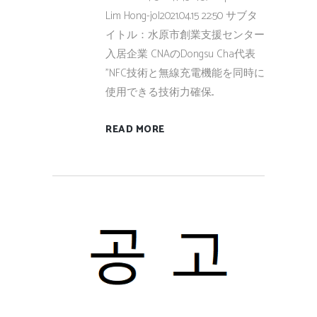
Lim Hong-jo|2021.04.15 22:50 サブタ
イトル：水原市創業支援センター
入居企業 CNAのDongsu Cha代表
"NFC技術と無線充電機能を同時に
使用できる技術力確保...
READ MORE