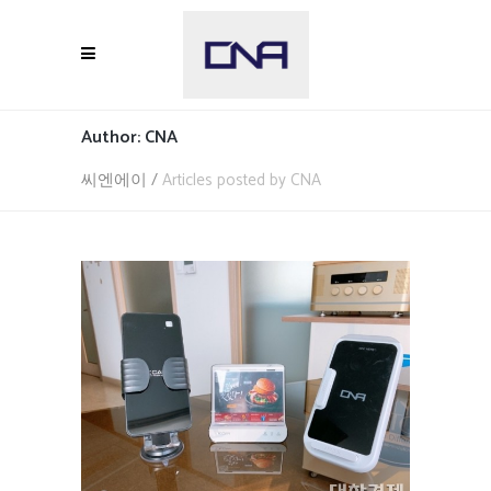
Author: CNA
씨엔에이
/
Articles posted by CNA