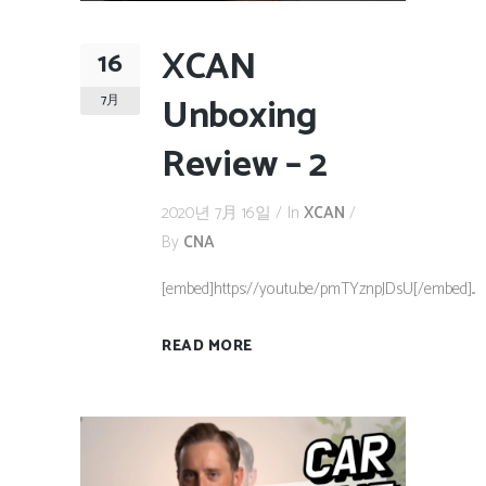
XCAN
16
Unboxing
7月
Review – 2
2020년 7月 16일
In
XCAN
By
CNA
[embed]https://youtu.be/pmTYznpJDsU[/embed]...
READ MORE