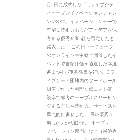
月4日に成約した「CJライブシテ
ィオープンイノベーションチャレ
ンジ2020」イノベーションデーで
有望な技術力およびアイデアを保
有する優秀企業5社を選定したと
発表した。 この日ユーチューブ
のオンライン生中継で開催したイ
ベントで書類評価を通過した本選
進出10社が事業発表を行い、CJラ
イブシティ団地内のフードホール
厨房で作った料理を低コスト·高
効率で顧客のテーブルにサービン
グする方法や技術力、サービスを
重点的に審査した。 最終優秀企
業には5社が選ばれ、オープンイ
ノベーション部門には△（最優秀
賞）helper robotics△（優秀賞 )㈱