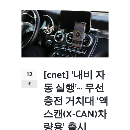
[cnet] ‘내비 자
12
동 실행’··· 무선
3月
충전 거치대 ‘액
스캔(X-CAN)차
량용’ 출시