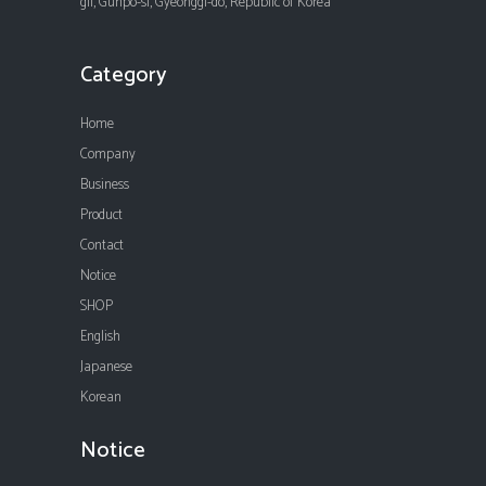
gil, Gunpo-si, Gyeonggi-do, Republic of Korea
Category
Home
Company
Business
Product
Contact
Notice
SHOP
English
Japanese
Korean
Notice