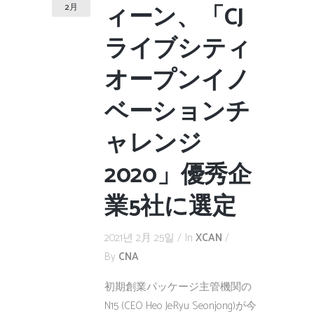
ィーン、「CJ
2月
ライブシティ
オープンイノ
ベーションチ
ャレンジ
2020」優秀企
業5社に選定
2021년 2月 25일
In
XCAN
By
CNA
初期創業パッケージ主管機関の
N15 (CEO Heo Je·Ryu Seonjong)が今