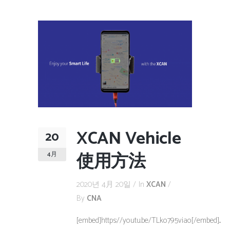
XCAN Vehicle
20
使用方法
4月
2020년 4月 20일
In
XCAN
By
CNA
[embed]https://youtu.be/TLko795viao[/embed]...