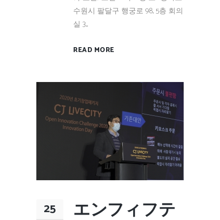
수원시 팔달구 행궁로 98, 5층 회의
실 3....
READ MORE
エンフィフテ
25