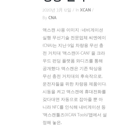
2020년 3月 12일
In
XCAN
By
CNA
액스캔 사용 이미지 : 네비게이션
실행 무선기술 전문업체 씨엔에이
(CNA)는 지난 9일 차량용 무선 충
전 거치대 '액스캔(X-CAN)' 을 크라
우드 펀딩 플랫폼 와디즈를 통해
공개했다. 액스캔은 기존 탁상용
무선 충전 거치대의 후속작으로,
운전자들을 위한 차량용 제품이다.
시동을 켜고 액스캔에 휴대전화를
갖다대면 자동으로 잡아줄 뿐 아
니라 NFC를 인식해 내비게이션 등
'액스캔툴즈(XCAN Tools)'앱에서 설
정해 놓은...