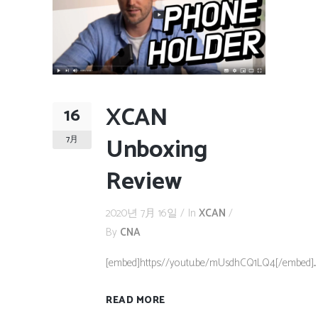
XCAN
16
Unboxing
7月
Review
2020년 7月 16일
In
XCAN
By
CNA
[embed]https://youtu.be/mUsdhCQ1LQ4[/embed]...
READ MORE