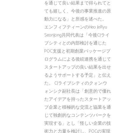
を通じて良い結果まで得られてと
ても嬉しく、今後の事業推進の原
動力になる」と所感を述べた。
エンフィフティーンのHeo Je·Ryu
Seonjong共同代表は「今後CJライ
ブシティとの内部検討を通じた
POC支援と初期創業パッケージプ
ログラムによる後続連携を通じて
スタートアップの良い結果を出せ
るようサポートする予定」と伝え
た。 CJライブシティのクォン·ウ
ォンシク副社長は「創意的で優れ
たアイデアを持ったスタートアッ
プ企業と積極的な交流と協業を通
じて独創的なコンテンツパークを
実現する」とし「怪しい企業の技
術力と力量を検討し、POCの実現