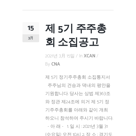
제 5기 주주총
15
회 소집공고
3月
2021년 3月 15일
In
XCAN
By
CNA
제 5기 정기주주총회 소집통지서
주주님의 건승과 댁내의 평안을
기원합니다. 당사는 상법 제363조
와 정관 제24조에 의거 제 5기 정
기주주총회를 아래와 같이 개최
하오니 참석하여 주시기 바랍니다.
- 아 래 - 1. 일 시 : 2021년 3월 31
(수요일) 오전 10시 2. 장 소 : 경기도