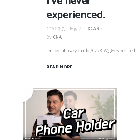
I’ve never
experienced.
2020년 7月 16일
In
XCAN
By
CNA
[embed]https://youtu.be/C4xRcW33Edw[/embed]...
READ MORE