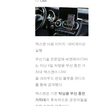
By
CNA
액스캔 사용 이미지 : 네비게이션
실행
무선기술 전문업체 씨엔에이(CNA)
는 지난 9일 차량용 무선 충전 거
치대 ‘액스캔(X-CAN)’
을 크라우드 펀딩 플랫폼 와디즈
를 통해 공개했다.
액스캔은 기존
탁상용 무선 충전
거치대
의 후속작으로, 운전자들을