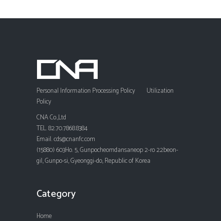
Personal Information Processing Policy
Utilization
Policy
CNA Co.,Ltd
TEL. 82.70.7868.8384
Email. cds@cnanfc.com
(15880) 603Ho. 5, Gunpocheomdansaneop 2-ro 22beon-
gil, Gunpo-si, Gyeonggi-do, Republic of Korea
Category
Home